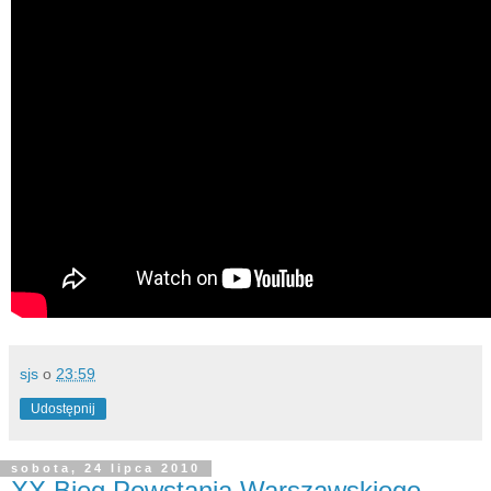
sjs
o
23:59
Udostępnij
sobota, 24 lipca 2010
XX Bieg Powstania Warszawskiego