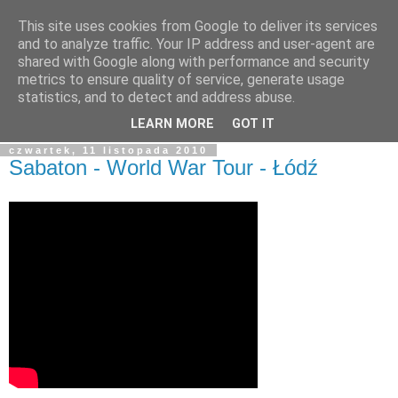
This site uses cookies from Google to deliver its services
blog.Szewczak.pl
and to analyze traffic. Your IP address and user-agent are
shared with Google along with performance and security
metrics to ensure quality of service, generate usage
Różne zapiski dla potomności, albo raczej notatki dla
statistics, and to detect and address abuse.
samego siebie.
LEARN MORE
GOT IT
czwartek, 11 listopada 2010
Sabaton - World War Tour - Łódź