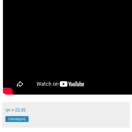
sjs
o
23:45
Udostępnij