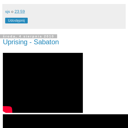
sjs
o
23:59
Udostępnij
środa, 4 sierpnia 2010
Uprising - Sabaton