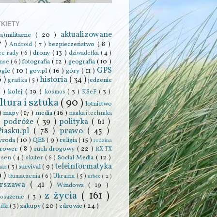
YKIETY
aktualizowane
ra)militarne
( 20 )
7 )
bezpieczeństwo
( 8 )
Android
( 7 )
drony
( 13 )
re rady
( 6 )
dziwadełka
( 4 )
fotografia
( 12 )
geografia
( 10 )
anse
( 6 )
GPS
ogle
( 10 )
gov.pl
( 16 )
góry
( 11 )
6 )
historia
( 34 )
jedzenie
grafika
( 5 )
0 )
kolej
( 19 )
kosmos
( 3 )
KSeF
( 3 )
ltura i sztuka
( 90 )
lotnictwo
 )
mapy
( 17 )
media
( 16 )
nauka i technika
podróże
( 39 )
polityka
( 61 )
 )
Piasku.pl
( 78 )
prawo
( 45 )
yroda
( 10 )
QES
( 9 )
religia
( 15 )
rodzina
rower
( 8 )
ruch drogowy
( 22 )
RX-TX
Social Media
( 12 )
)
sen
( 4 )
skuter
( 6 )
teleinformatyka
survival
( 9 )
har
( 3 )
9 )
tłumaczenia
( 6 )
Ukraina
( 5 )
urbex
( 2 )
rszawa
( 41 )
Windows
( 19 )
z życia
( 161 )
osażenie
( 3 )
zakupy
( 20 )
zdrowie
( 24 )
adki
( 3 )