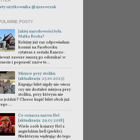
ITTER
ety użytkownika @sjszewczak
PULARNE POSTY
Jakiej narodowości była
Matka Boska?
Kolejny już raz odpowiadam
komuś na Facebooku
cytatem z serialu Ranczo .
ieważ zawsze muszę go odszukać w
rnecie i poprawić znów te...
Miejsce przy stoliku
(aktualizacja: 23.10.2023)
Kupując bilet nigdy nie wiesz
czy nie dostałeś miejsca przy
stoliku, przy którym nie
sz jeździć? Chcesz kupić bilet obok już
tego ...
Co oznacza nazwa Hel
[aktualizacja: 29.07.2018]
Wiele osób kojarzy Hel z
angielskim hell (piekło).
Niektórym wędrując do tego