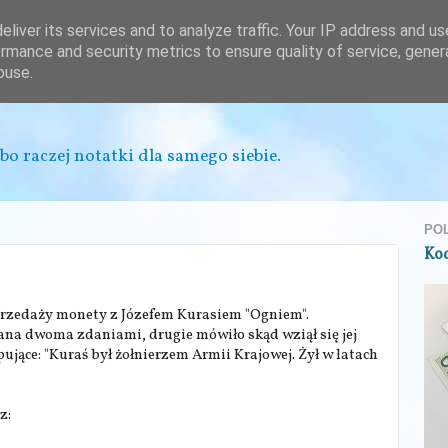
liver its services and to analyze traffic. Your IP address and u
rmance and security metrics to ensure quality of service, gene
buse.
bo raczej notatki dla samego siebie.
PO
Ko
sprzedaży monety z Józefem Kurasiem "Ogniem".
ana dwoma zdaniami, drugie mówiło skąd wziął się jej
jące: "Kuraś był żołnierzem Armii Krajowej. Żył w latach
z: