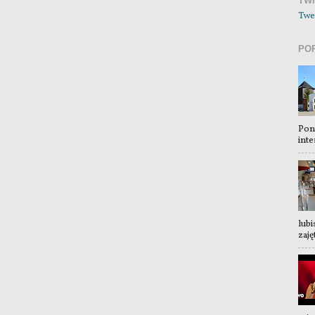
TW
Twe
PO
Pon
inte
lubi
zaję