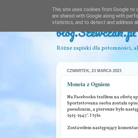
This site uses cookies from Google to de
are shared with Google along with perfo
statistics, and to detect and address a
blog.Szewczak.pl
Różne zapiski dla potomności, al
CZWARTEK, 23 MARCA 2023
Moneta z Ogniem
Na Facebooku trafiłem na ofertę 
Sportretowana osoba została opis
pseudonim, a pierwsze było następu
1915-1947.". I tyle.
Zostawiłem następujący komentar