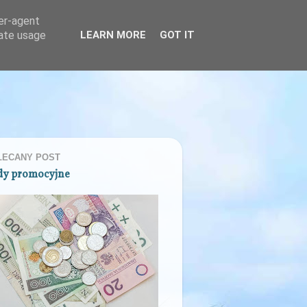
ser-agent
rate usage
LEARN MORE
GOT IT
LECANY POST
dy promocyjne