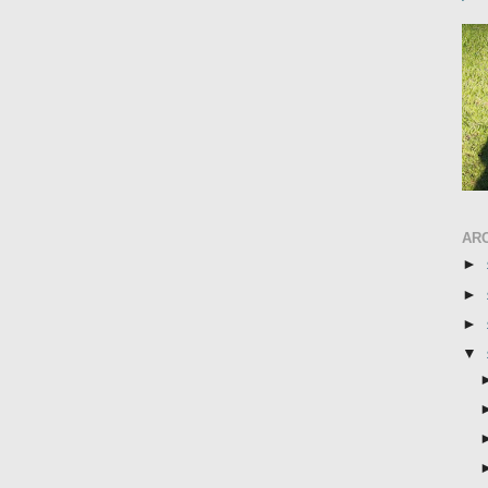
AR
►
►
►
▼