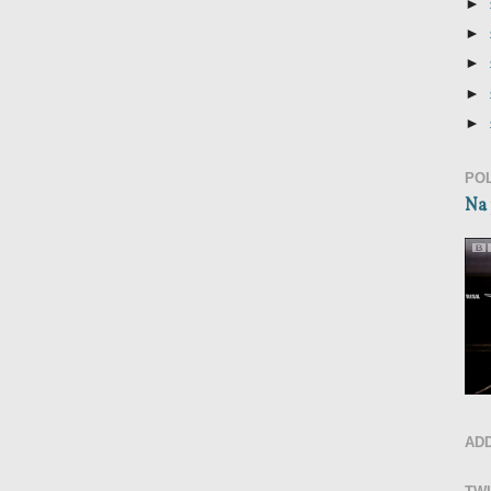
►
►
►
►
►
PO
Na 
AD