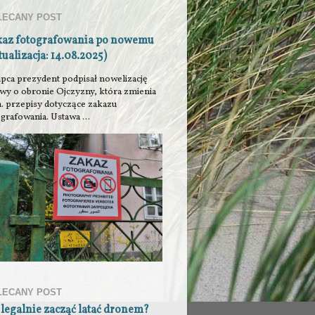
LECANY POST
kaz fotografowania po nowemu
tualizacja: 14.08.2025)
ipca prezydent podpisał nowelizację
awy o obronie Ojczyzny, która zmienia
n. przepisy dotyczące zakazu
grafowania. Ustawa ...
LECANY POST
 legalnie zacząć latać dronem?