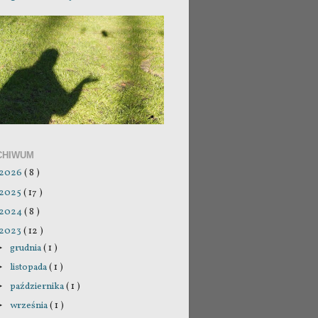
CHIWUM
2026
( 8 )
2025
( 17 )
2024
( 8 )
2023
( 12 )
grudnia
( 1 )
►
listopada
( 1 )
►
października
( 1 )
►
września
( 1 )
►