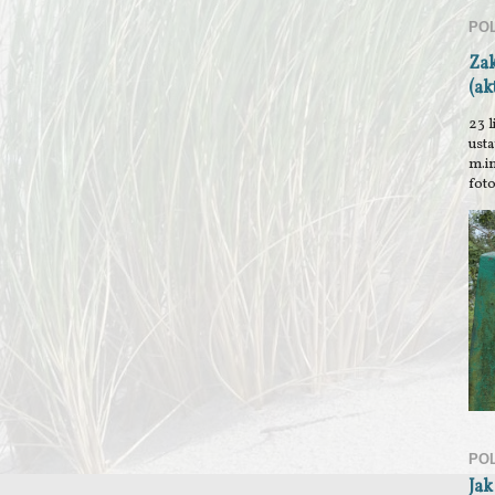
PO
Za
(ak
23 l
ust
m.i
foto
PO
Jak