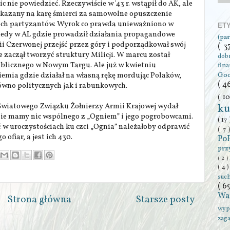
c nie powiedzieć. Rzeczywiście w '43 r. wstąpił do AK, ale
skazany na karę śmierci za samowolne opuszczenie
ch partyzantów. Wyrok co prawda unieważniono w
ET
wtedy w AL gdzie prowadził działania propagandowe
(pa
ii Czerwonej przejść przez góry i podporządkował swój
( 3
 zaczął tworzyć struktury Milicji. W marcu został
dob
blicznego w Nowym Targu. Ale już w kwietniu
fin
iemia gdzie działał na własną rękę mordując Polaków,
Go
( 4
wno politycznych jak i rabunkowych.
( 1
 Światowego Związku Żołnierzy Armii Krajowej wydał
ku
ie mamy nic wspólnego z „Ogniem” i jego pogrobowcami.
( 17
 w uroczystościach ku czci „Ognia” należałoby odprawić
( 7
 ofiar, a jest ich 430.
Po
prz
( 2 )
( 4 
suc
( 6
Wa
Strona główna
Starsze posty
wyp
zag