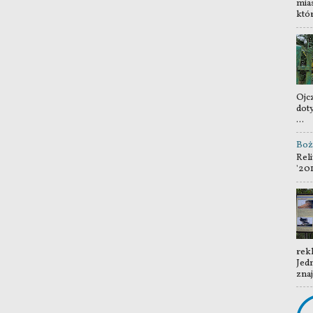
mia
któr
Ojc
dot
...
Boż
Reli
'20
rek
Jedn
znaj