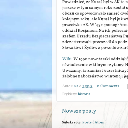
Powiedzieć, ze Kuraś był w AK to ni
jeszcze w tym samym roku został 
obozu co spowodowało śmierć dwó
kolejnym roku, ale Kuraś był już 
przeciwko AK. W '45 r. pomógł Arm
oddział Rosjanom. Na ich polecenie
szefem Urzędu Bezpieczeństwa Pu
zdezerterował i przeszedł do podz
Słowaków i Żydów z powodów zaró
Wiki
: W 1990 nowotarski oddział
oświadczenie w którym czytamy: N
Uważamy, że zamiast uczestniczyć
żałobne nabożeństwo w intencji jego
Autor:
sjs
o
21:00
0 Comments
Etykiety:
historia
Nowsze posty
Subskrybuj:
Posty ( Atom )