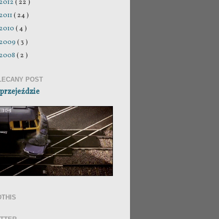
2012
( 22 )
2011
( 24 )
2010
( 4 )
2009
( 3 )
2008
( 2 )
LECANY POST
przejeździe
DTHIS