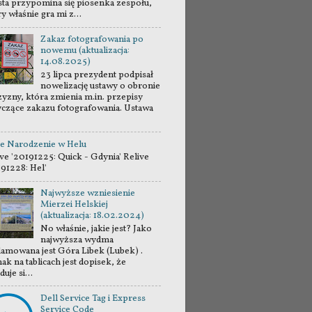
sta przypomina się piosenka zespołu,
y właśnie gra mi z...
Zakaz fotografowania po
nowemu (aktualizacja:
14.08.2025)
23 lipca prezydent podpisał
nowelizację ustawy o obronie
zyzny, która zmienia m.in. przepisy
yczące zakazu fotografowania. Ustawa
e Narodzenie w Helu
ve '20191225: Quick - Gdynia' Relive
191228: Hel'
Najwyższe wzniesienie
Mierzei Helskiej
(aktualizacja: 18.02.2024)
No właśnie, jakie jest? Jako
najwyższa wydma
lamowana jest Góra Libek (Lubek) .
ak na tablicach jest dopisek, że
duje si...
Dell Service Tag i Express
Service Code