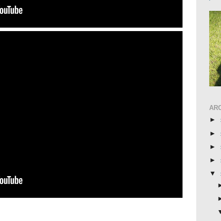
AR
►
►
►
►
▼