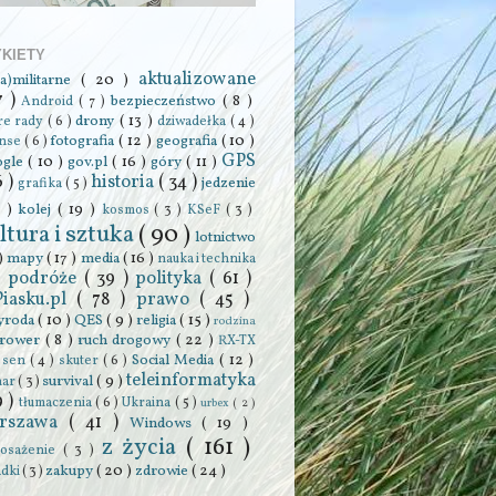
YKIETY
aktualizowane
ra)militarne
( 20 )
7 )
bezpieczeństwo
( 8 )
Android
( 7 )
drony
( 13 )
re rady
( 6 )
dziwadełka
( 4 )
fotografia
( 12 )
geografia
( 10 )
anse
( 6 )
GPS
ogle
( 10 )
gov.pl
( 16 )
góry
( 11 )
6 )
historia
( 34 )
jedzenie
grafika
( 5 )
0 )
kolej
( 19 )
kosmos
( 3 )
KSeF
( 3 )
ltura i sztuka
( 90 )
lotnictwo
 )
mapy
( 17 )
media
( 16 )
nauka i technika
podróże
( 39 )
polityka
( 61 )
 )
Piasku.pl
( 78 )
prawo
( 45 )
yroda
( 10 )
QES
( 9 )
religia
( 15 )
rodzina
rower
( 8 )
ruch drogowy
( 22 )
RX-TX
Social Media
( 12 )
)
sen
( 4 )
skuter
( 6 )
teleinformatyka
survival
( 9 )
har
( 3 )
9 )
tłumaczenia
( 6 )
Ukraina
( 5 )
urbex
( 2 )
rszawa
( 41 )
Windows
( 19 )
z życia
( 161 )
osażenie
( 3 )
zakupy
( 20 )
zdrowie
( 24 )
adki
( 3 )