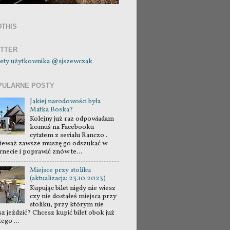
DTHIS
ITTER
ety użytkownika @sjszewczak
PULARNE POSTY
Jakiej narodowości była
Matka Boska?
Kolejny już raz odpowiadam
komuś na Facebooku
cytatem z serialu Ranczo .
ieważ zawsze muszę go odszukać w
rnecie i poprawić znów te...
Miejsce przy stoliku
(aktualizacja: 23.10.2023)
Kupując bilet nigdy nie wiesz
czy nie dostałeś miejsca przy
stoliku, przy którym nie
sz jeździć? Chcesz kupić bilet obok już
tego ...