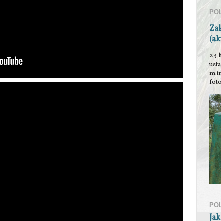
PO
Za
(ak
23 l
ust
m.i
foto
PO
Jak