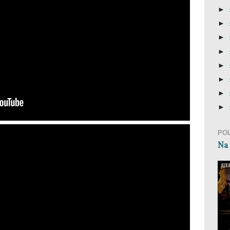
►
►
►
►
►
►
►
►
PO
Na 