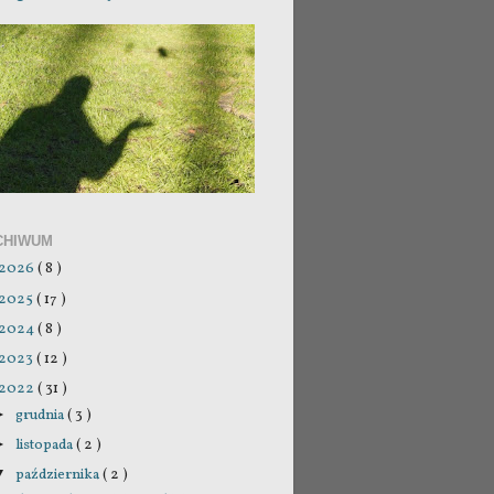
CHIWUM
2026
( 8 )
2025
( 17 )
2024
( 8 )
2023
( 12 )
2022
( 31 )
grudnia
( 3 )
►
listopada
( 2 )
►
października
( 2 )
▼