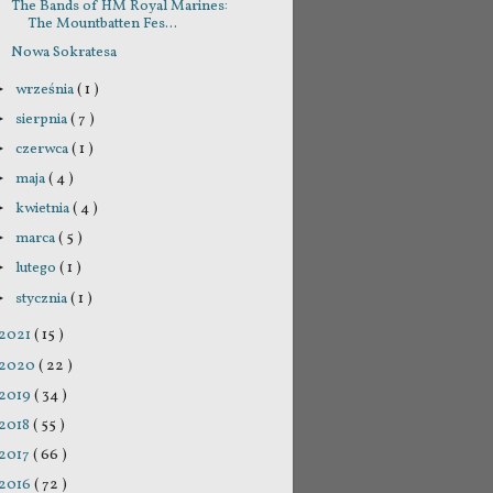
The Bands of HM Royal Marines:
The Mountbatten Fes...
Nowa Sokratesa
września
( 1 )
►
sierpnia
( 7 )
►
czerwca
( 1 )
►
maja
( 4 )
►
kwietnia
( 4 )
►
marca
( 5 )
►
lutego
( 1 )
►
stycznia
( 1 )
►
2021
( 15 )
2020
( 22 )
2019
( 34 )
2018
( 55 )
2017
( 66 )
2016
( 72 )