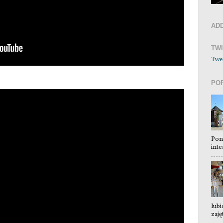
AD
TW
Twe
PO
Pon
inte
lubi
zaję