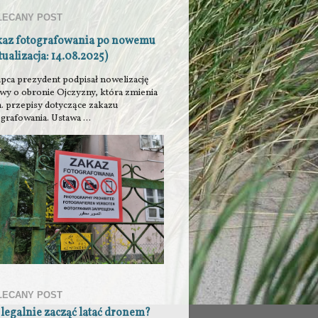
LECANY POST
kaz fotografowania po nowemu
tualizacja: 14.08.2025)
ipca prezydent podpisał nowelizację
awy o obronie Ojczyzny, która zmienia
n. przepisy dotyczące zakazu
grafowania. Ustawa ...
LECANY POST
 legalnie zacząć latać dronem?