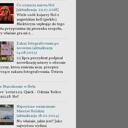
Co oznacza nazwa Hel
[aktualizacja: 29.07.2018]
Wiele osób kojarzy Hel z
angielskim hell (piekło).
Niektórym wędrując do tego
sta przypomina się piosenka zespołu,
y właśnie gra mi z...
Zakaz fotografowania po
nowemu (aktualizacja:
14.08.2025)
23 lipca prezydent podpisał
nowelizację ustawy o obronie
zyzny, która zmienia m.in. przepisy
yczące zakazu fotografowania. Ustawa
e Narodzenie w Helu
ve '20191225: Quick - Gdynia' Relive
191228: Hel'
Najwyższe wzniesienie
Mierzei Helskiej
(aktualizacja: 18.02.2024)
No właśnie, jakie jest? Jako
najwyższa wydma