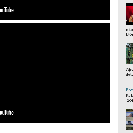
mia
któr
Ojc
dot
...
Boż
Reli
'20