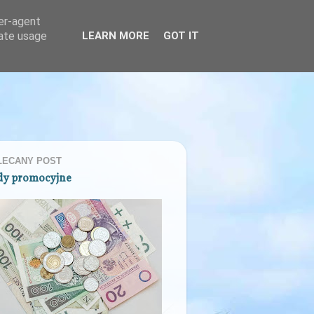
ser-agent
rate usage
LEARN MORE
GOT IT
LECANY POST
dy promocyjne