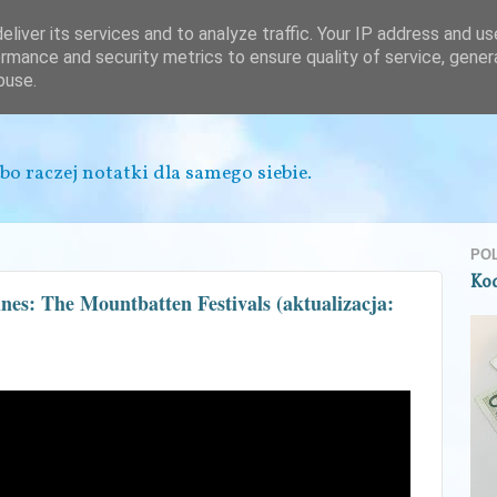
liver its services and to analyze traffic. Your IP address and u
rmance and security metrics to ensure quality of service, gene
buse.
bo raczej notatki dla samego siebie.
PO
Ko
es: The Mountbatten Festivals (aktualizacja: