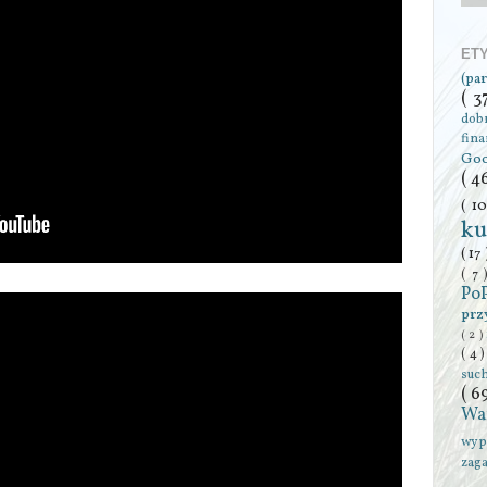
ET
(pa
( 3
dob
fin
Go
( 4
( 1
ku
( 17
( 7
Po
prz
( 2 )
( 4 
suc
( 6
Wa
wyp
zag