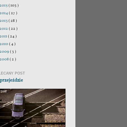
2015
( 103 )
2014
( 27 )
2013
( 28 )
2012
( 22 )
2011
( 24 )
2010
( 4 )
2009
( 3 )
2008
( 2 )
LECANY POST
przejeździe