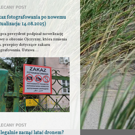
LECANY POST
kaz fotografowania po nowemu
tualizacja: 14.08.2025)
ipca prezydent podpisał nowelizację
awy o obronie Ojczyzny, która zmienia
n. przepisy dotyczące zakazu
grafowania. Ustawa ...
LECANY POST
 legalnie zacząć latać dronem?