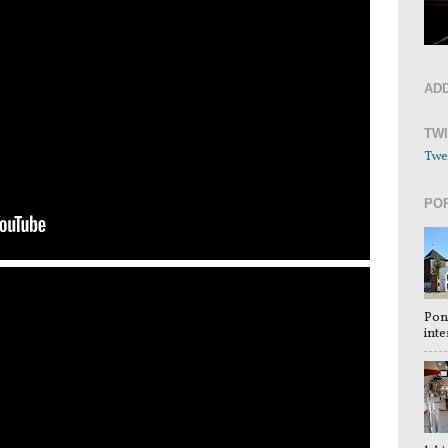
AD
TW
Twe
PO
Pon
inte