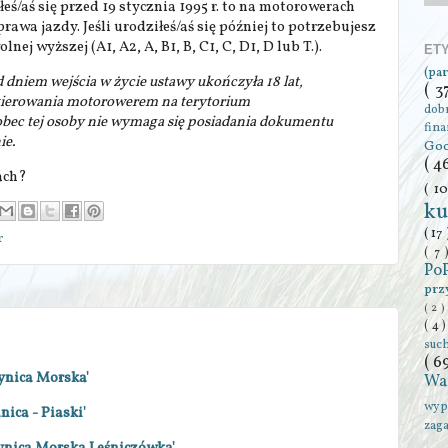
eś/aś się przed 19 stycznia 1995 r. to na motorowerach
rawa jazdy. Jeśli urodziłeś/aś się później to potrzebujesz
ej wyższej (A1, A2, A, B1, B, C1, C, D1, D lub T.).
ET
(pa
d dniem wejścia w życie ustawy ukończyła 18 lat,
( 3
 kierowania motorowerem na terytorium
dob
obec tej osoby nie wymaga się posiadania dokumentu
fin
ie.
Go
( 4
ach?
( 1
ku
( 17
r
( 7
Po
prz
( 2 )
( 4 
suc
( 6
rynica Morska'
Wa
wyp
nica - Piaski'
zag