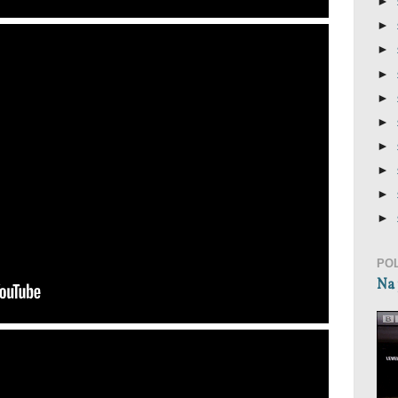
►
►
►
►
►
►
►
►
►
►
PO
Na 