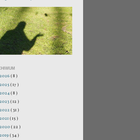
CHIWUM
2026
( 8 )
2025
( 17 )
2024
( 8 )
2023
( 12 )
2022
( 31 )
2021
( 15 )
2020
( 22 )
2019
( 34 )