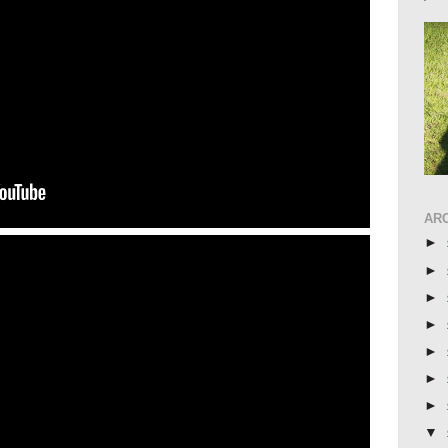
AR
►
►
►
►
►
►
►
▼