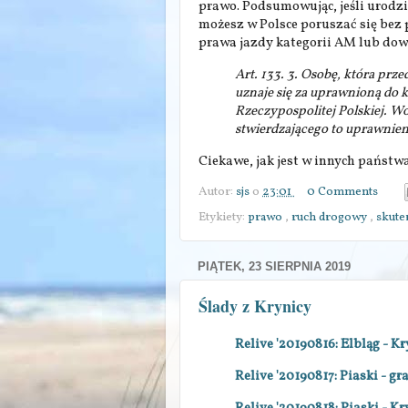
prawo. Podsumowując, jeśli urodził
możesz w Polsce poruszać się bez p
prawa jazdy kategorii AM lub dowoln
Art. 133. 3. Osobę, która prze
uznaje się za uprawnioną do
Rzeczypospolitej Polskiej. W
stwierdzającego to uprawnien
Ciekawe, jak jest w innych państw
Autor:
sjs
o
23:01
0 Comments
Etykiety:
prawo
,
ruch drogowy
,
skute
PIĄTEK, 23 SIERPNIA 2019
Ślady z Krynicy
Relive '20190816: Elbląg - K
Relive '20190817: Piaski - gra