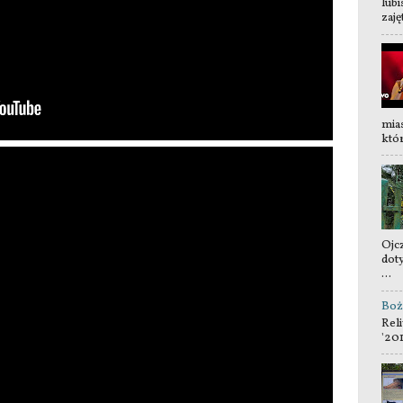
lubi
zaję
mia
któr
Ojc
dot
...
Boż
Reli
'20