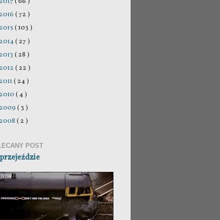
2017
( 66 )
2016
( 72 )
2015
( 103 )
2014
( 27 )
2013
( 28 )
2012
( 22 )
2011
( 24 )
2010
( 4 )
2009
( 3 )
2008
( 2 )
LECANY POST
przejeździe