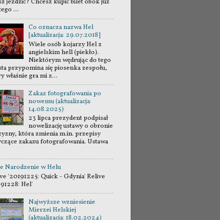
sz jeździć? Chcesz kupić bilet obok już
tego ...
Co oznacza nazwa Hel
[aktualizacja: 29.07.2018]
Wiele osób kojarzy Hel z
angielskim hell (piekło).
Niektórym wędrując do tego
sta przypomina się piosenka zespołu,
y właśnie gra mi z...
Zakaz fotografowania po
nowemu (aktualizacja:
14.08.2025)
23 lipca prezydent podpisał
nowelizację ustawy o obronie
zyzny, która zmienia m.in. przepisy
yczące zakazu fotografowania. Ustawa
e Narodzenie w Helu
ve '20191225: Quick - Gdynia' Relive
191228: Hel'
Najwyższe wzniesienie
Mierzei Helskiej
(aktualizacja: 18.02.2024)