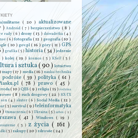
YKIETY
aktualizowane
ra)militarne
( 20 )
7 )
bezpieczeństwo
( 8 )
Android
( 7 )
drony
( 13 )
re rady
( 6 )
dziwadełka
( 4 )
fotografia
( 12 )
geografia
( 10 )
anse
( 6 )
GPS
ogle
( 10 )
gov.pl
( 16 )
góry
( 11 )
6 )
historia
( 34 )
jedzenie
grafika
( 5 )
0 )
kolej
( 19 )
kosmos
( 3 )
KSeF
( 3 )
ltura i sztuka
( 90 )
lotnictwo
 )
mapy
( 17 )
media
( 16 )
nauka i technika
podróże
( 39 )
polityka
( 61 )
 )
Piasku.pl
( 78 )
prawo
( 45 )
yroda
( 10 )
QES
( 9 )
religia
( 15 )
rodzina
rower
( 8 )
ruch drogowy
( 22 )
RX-TX
Social Media
( 12 )
)
sen
( 4 )
skuter
( 6 )
teleinformatyka
survival
( 9 )
har
( 3 )
9 )
tłumaczenia
( 6 )
Ukraina
( 5 )
urbex
( 2 )
rszawa
( 41 )
Windows
( 19 )
z życia
( 161 )
osażenie
( 3 )
zakupy
( 20 )
zdrowie
( 24 )
adki
( 3 )