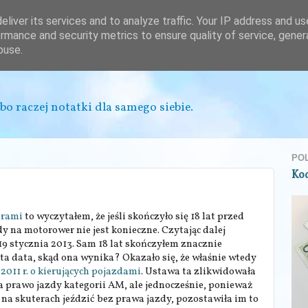
liver its services and to analyze traffic. Your IP address and u
rmance and security metrics to ensure quality of service, gene
buse.
bo raczej notatki dla samego siebie.
PO
Ko
erami
to wyczytałem, że jeśli skończyło się 18 lat przed
y na motorower nie jest konieczne. Czytając dalej
t 19 stycznia 2013. Sam 18 lat skończyłem znacznie
 ta data, skąd ona wynika? Okazało się, że właśnie wtedy
 2011 r. o kierujących pojazdami
. Ustawa ta zlikwidowała
 prawo jazdy kategorii AM, ale jednocześnie, ponieważ
 na skuterach jeździć bez prawa jazdy, pozostawiła im to