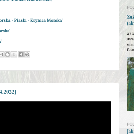
rynica Morska Leśniczówka'
PO
Za
rska - Piaski - Krynica Morska'
(ak
orska'
23 l
ust
'
m.i
foto
4.2022]
PO
Jak