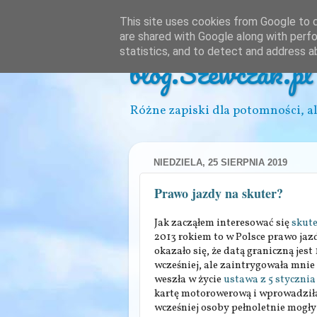
This site uses cookies from Google to de
are shared with Google along with perfo
statistics, and to detect and address a
blog.Szewczak.pl
Różne zapiski dla potomności, al
NIEDZIELA, 25 SIERPNIA 2019
Prawo jazdy na skuter?
Jak zacząłem interesować się
skut
2013 rokiem to w Polsce prawo jazd
okazało się, że datą graniczną jes
wcześniej, ale zaintrygowała mnie
weszła w życie
ustawa z 5 stycznia
kartę motorowerową i wprowadziła
wcześniej osoby pełnoletnie mogły