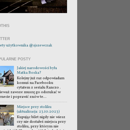
DTHIS
ITTER
ety użytkownika @sjszewczak
PULARNE POSTY
Jakiej narodowości była
Matka Boska?
Kolejny już raz odpowiadam
komuś na Facebooku
cytatem z serialu Ranczo .
ieważ zawsze muszę go odszukać w
rnecie i poprawić znów te...
Miejsce przy stoliku
(aktualizacja: 23.10.2023)
Kupując bilet nigdy nie wiesz
czy nie dostałeś miejsca przy
stoliku, przy którym nie