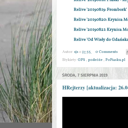
Relive '20190818: Piaski - K
Relive '20190819: Frombork'
Relive '20190820: Krynica Mo
Relive '20190821: Krynica M
Relive 'Od Wisły do Gdańska
Autor:
sjs
o
17:55
0 Comments
Etykiety:
GPS
,
podróże
,
PoPiasku.pl
ŚRODA, 7 SIERPNIA 2019
HRejterzy [aktualizacja: 26.0