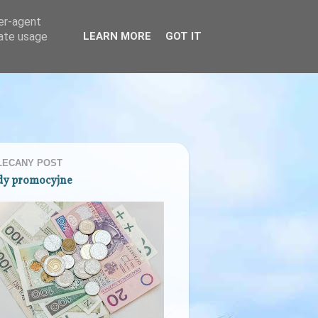
ser-agent
rate usage
LEARN MORE
GOT IT
LECANY POST
dy promocyjne