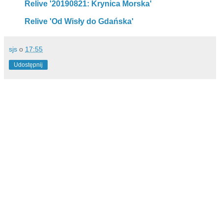
Relive '20190821: Krynica Morska'
Relive 'Od Wisły do Gdańska'
sjs
o
17:55
Udostępnij