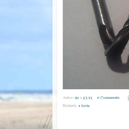
Autor:
sjs
o
23:55
0 Comments
Etykiety:
z życia