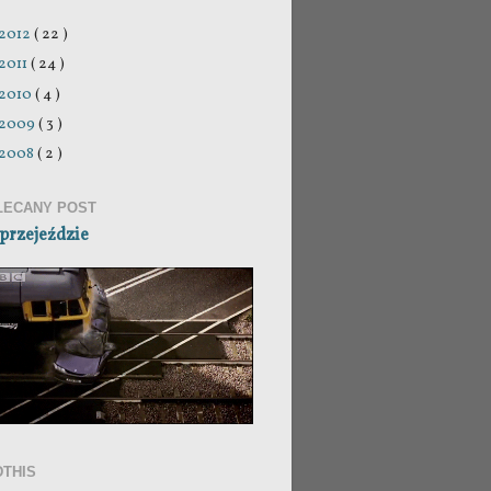
2012
( 22 )
2011
( 24 )
2010
( 4 )
2009
( 3 )
2008
( 2 )
LECANY POST
przejeździe
DTHIS