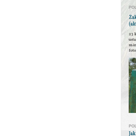
PO
Za
(ak
23 l
ust
m.i
foto
PO
Jak