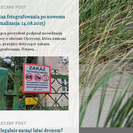
LECANY POST
kaz fotografowania po nowemu
tualizacja: 14.08.2025)
ipca prezydent podpisał nowelizację
awy o obronie Ojczyzny, która zmienia
n. przepisy dotyczące zakazu
grafowania. Ustawa ...
LECANY POST
 legalnie zacząć latać dronem?