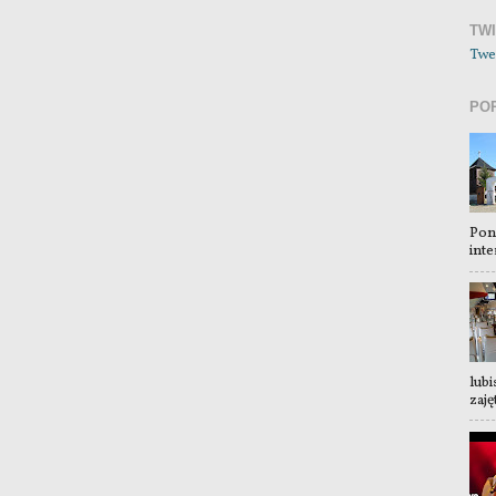
TW
Twe
PO
Pon
inte
lubi
zaję