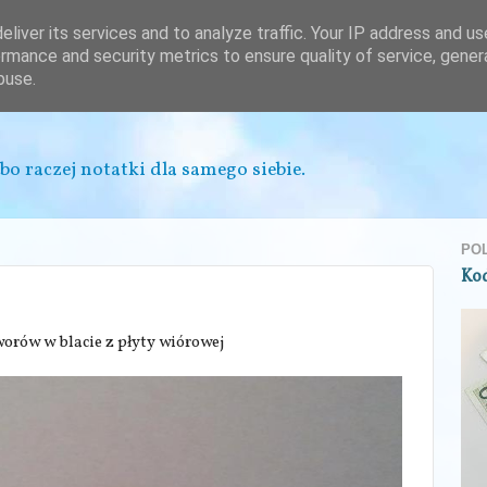
liver its services and to analyze traffic. Your IP address and u
rmance and security metrics to ensure quality of service, gene
buse.
bo raczej notatki dla samego siebie.
PO
Ko
orów w blacie z płyty wiórowej