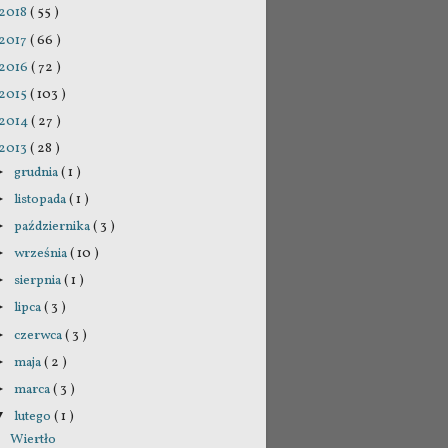
2018
( 55 )
2017
( 66 )
2016
( 72 )
2015
( 103 )
2014
( 27 )
2013
( 28 )
grudnia
( 1 )
►
listopada
( 1 )
►
października
( 3 )
►
września
( 10 )
►
sierpnia
( 1 )
►
lipca
( 3 )
►
czerwca
( 3 )
►
maja
( 2 )
►
marca
( 3 )
►
lutego
( 1 )
▼
Wiertło