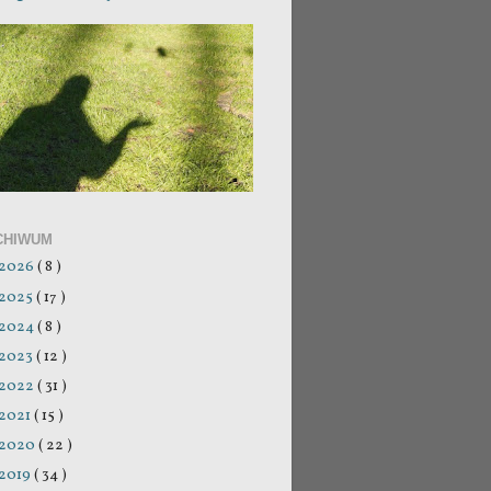
CHIWUM
2026
( 8 )
2025
( 17 )
2024
( 8 )
2023
( 12 )
2022
( 31 )
2021
( 15 )
2020
( 22 )
2019
( 34 )