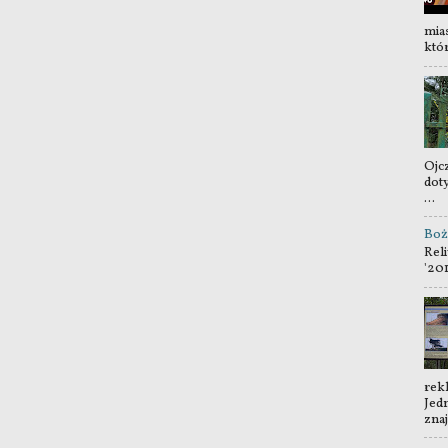
mia
któr
Ojc
dot
...
Boż
Reli
'20
rek
Jedn
znaj