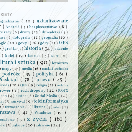
YKIETY
aktualizowane
ra)militarne
( 20 )
7 )
bezpieczeństwo
( 8 )
Android
( 7 )
drony
( 13 )
re rady
( 6 )
dziwadełka
( 4 )
fotografia
( 12 )
geografia
( 10 )
anse
( 6 )
GPS
ogle
( 10 )
gov.pl
( 16 )
góry
( 11 )
6 )
historia
( 34 )
jedzenie
grafika
( 5 )
0 )
kolej
( 19 )
kosmos
( 3 )
KSeF
( 2 )
ltura i sztuka
( 90 )
lotnictwo
 )
mapy
( 17 )
media
( 16 )
nauka i technika
podróże
( 39 )
polityka
( 61 )
 )
Piasku.pl
( 78 )
prawo
( 45 )
yroda
( 10 )
QES
( 9 )
religia
( 15 )
rodzina
rower
( 8 )
ruch drogowy
( 22 )
RX-TX
Social Media
( 12 )
)
sen
( 4 )
skuter
( 6 )
teleinformatyka
survival
( 9 )
har
( 3 )
9 )
tłumaczenia
( 6 )
Ukraina
( 5 )
urbex
( 2 )
rszawa
( 41 )
Windows
( 19 )
z życia
( 161 )
osażenie
( 3 )
zakupy
( 20 )
zdrowie
( 24 )
adki
( 3 )