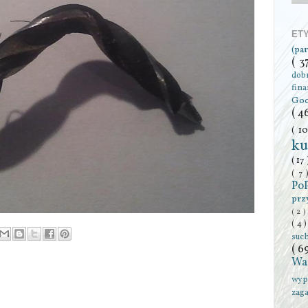
ET
(pa
( 3
dob
fin
Go
( 4
( 1
ku
( 17
( 7
Po
prz
( 2 )
( 4 
suc
( 6
Wa
wyp
zag