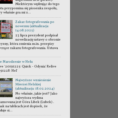
Niektórym wędrując do tego
sta przypomina się piosenka zespołu,
y właśnie gra mi z...
Zakaz fotografowania po
nowemu (aktualizacja:
14.08.2025)
23 lipca prezydent podpisał
nowelizację ustawy o obronie
zyzny, która zmienia m.in. przepisy
yczące zakazu fotografowania. Ustawa
e Narodzenie w Helu
ve '20191225: Quick - Gdynia' Relive
191228: Hel'
Najwyższe wzniesienie
Mierzei Helskiej
(aktualizacja: 18.02.2024)
No właśnie, jakie jest? Jako
najwyższa wydma
lamowana jest Góra Libek (Lubek) .
ak na tablicach jest dopisek, że
duje si...