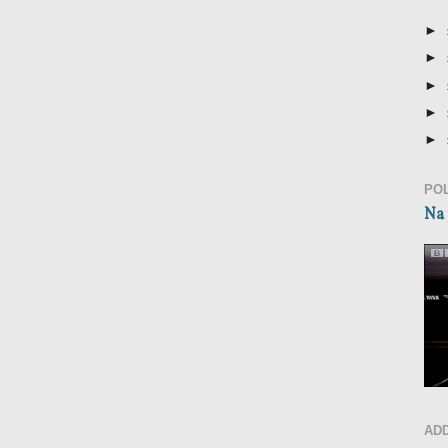
►
►
►
►
►
PO
Na 
AD