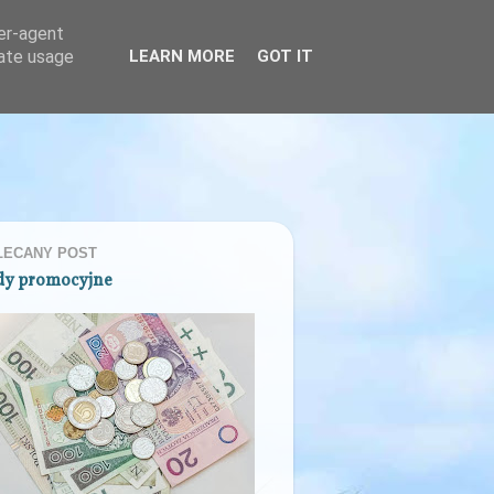
ser-agent
rate usage
LEARN MORE
GOT IT
LECANY POST
dy promocyjne