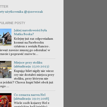
ITTER
ety użytkownika @sjszewczak
PULARNE POSTY
Jakiej narodowości była
Matka Boska?
Kolejny już raz odpowiadam
komuś na Facebooku
cytatem z serialu Ranczo .
ieważ zawsze muszę go odszukać w
rnecie i poprawić znów te...
Miejsce przy stoliku
(aktualizacja: 23.10.2023)
Kupując bilet nigdy nie wiesz
czy nie dostałeś miejsca przy
stoliku, przy którym nie
sz jeździć? Chcesz kupić bilet obok już
tego ...
Co oznacza nazwa Hel
[aktualizacja: 29.07.2018]
Wiele osób kojarzy Hel z
angielskim hell (piekło).