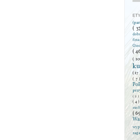
ET
(pa
( 3
dob
fin
Go
( 4
( 1
ku
( 17
( 7
Po
prz
( 2 )
( 4 
suc
( 6
Wa
wyp
zag