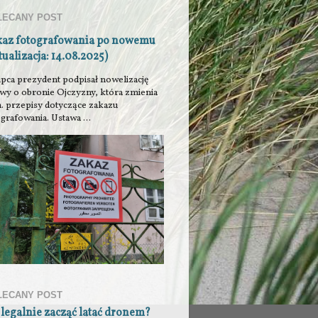
LECANY POST
kaz fotografowania po nowemu
tualizacja: 14.08.2025)
ipca prezydent podpisał nowelizację
awy o obronie Ojczyzny, która zmienia
n. przepisy dotyczące zakazu
grafowania. Ustawa ...
LECANY POST
 legalnie zacząć latać dronem?