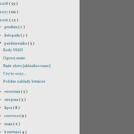
2018
( 55 )
2017
( 66 )
2016
( 72 )
grudnia
( 7 )
►
listopada
( 7 )
►
października
( 5 )
▼
Kody USSD
Ogrzej mnie
Białe złoto [aktualizowane]
Czy te oczy...
Polskie zakłady lotnicze
września
( 5 )
►
sierpnia
( 5 )
►
lipca
( 8 )
►
czerwca
( 9 )
►
maja
( 2 )
►
kwietnia
( 4 )
►