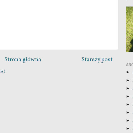
Strona główna
Starszy post
AR
m )
►
►
►
►
►
►
►
►