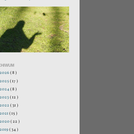
CHIWUM
2026
( 8 )
2025
( 17 )
2024
( 8 )
2023
( 12 )
2022
( 31 )
2021
( 15 )
2020
( 22 )
2019
( 34 )