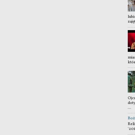
lubi
zaję
mia
któr
Ojc
dot
...
Boż
Reli
'20