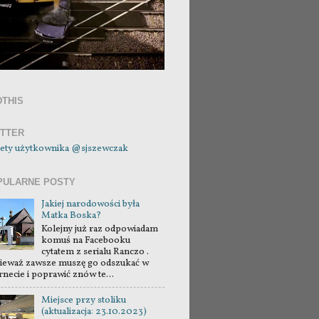
DTHIS
ITTER
ety użytkownika @sjszewczak
PULARNE POSTY
Jakiej narodowości była
Matka Boska?
Kolejny już raz odpowiadam
komuś na Facebooku
cytatem z serialu Ranczo .
ieważ zawsze muszę go odszukać w
rnecie i poprawić znów te...
Miejsce przy stoliku
(aktualizacja: 23.10.2023)