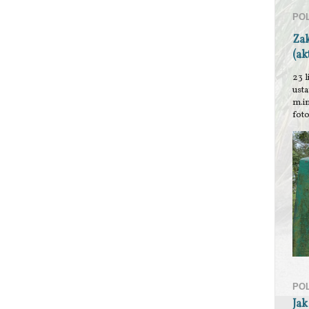
PO
Za
(ak
23 l
ust
m.i
foto
PO
Jak