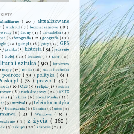
YKIETY
aktualizowane
ra)militarne
( 20 )
7 )
bezpieczeństwo
( 8 )
Android
( 7 )
drony
( 13 )
re rady
( 6 )
dziwadełka
( 4 )
fotografia
( 12 )
geografia
( 10 )
anse
( 6 )
GPS
ogle
( 10 )
gov.pl
( 16 )
góry
( 11 )
6 )
historia
( 34 )
jedzenie
grafika
( 5 )
0 )
kolej
( 19 )
kosmos
( 3 )
KSeF
( 2 )
ltura i sztuka
( 90 )
lotnictwo
 )
mapy
( 17 )
media
( 16 )
nauka i technika
podróże
( 39 )
polityka
( 61 )
 )
Piasku.pl
( 78 )
prawo
( 45 )
yroda
( 10 )
QES
( 9 )
religia
( 15 )
rodzina
rower
( 8 )
ruch drogowy
( 22 )
RX-TX
Social Media
( 12 )
)
sen
( 4 )
skuter
( 6 )
teleinformatyka
survival
( 9 )
har
( 3 )
9 )
tłumaczenia
( 6 )
Ukraina
( 5 )
urbex
( 2 )
rszawa
( 41 )
Windows
( 19 )
z życia
( 161 )
osażenie
( 3 )
zakupy
( 20 )
zdrowie
( 24 )
adki
( 3 )