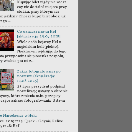
Kupując bilet nigdy nie wiesz
czy nie dostałeś miejsca przy
stoliku, przy którym nie
sz jeździć? Chcesz kupić bilet obok już
tego ...
Co oznacza nazwa Hel
[aktualizacja: 29.07.2018]
Wiele osób kojarzy Hel z
angielskim hell (piekło).
Niektórym wędrując do tego
sta przypomina się piosenka zespołu,
y właśnie gra mi z...
Zakaz fotografowania po
nowemu (aktualizacja:
14.08.2025)
23 lipca prezydent podpisał
nowelizację ustawy o obronie
zyzny, która zmienia m.in. przepisy
yczące zakazu fotografowania. Ustawa
e Narodzenie w Helu
ve '20191225: Quick - Gdynia' Relive
191228: Hel'