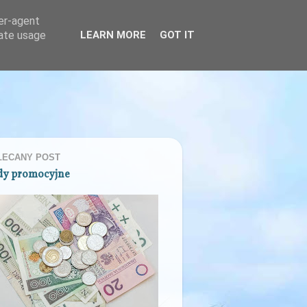
ser-agent
rate usage
LEARN MORE
GOT IT
LECANY POST
dy promocyjne