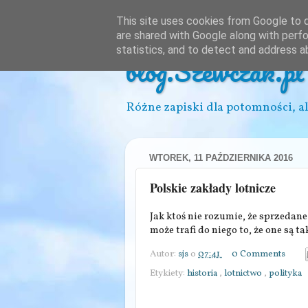
This site uses cookies from Google to de
are shared with Google along with perfo
statistics, and to detect and address a
blog.Szewczak.pl
Różne zapiski dla potomności, al
WTOREK, 11 PAŹDZIERNIKA 2016
Polskie zakłady lotnicze
Jak ktoś nie rozumie, że sprzedan
może trafi do niego to, że one są t
Autor:
sjs
o
07:41
0 Comments
Etykiety:
historia
,
lotnictwo
,
polityka