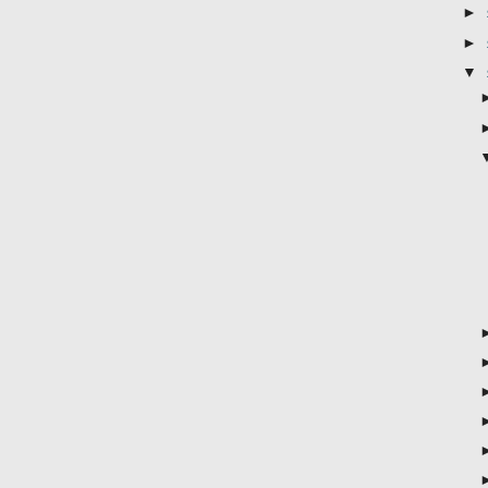
►
►
▼