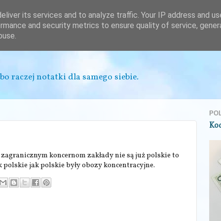
liver its services and to analyze traffic. Your IP address and u
rmance and security metrics to ensure quality of service, gene
buse.
bo raczej notatki dla samego siebie.
PO
Ko
e zagranicznym koncernom zakłady nie są już polskie to
ak polskie jak polskie były obozy koncentracyjne.