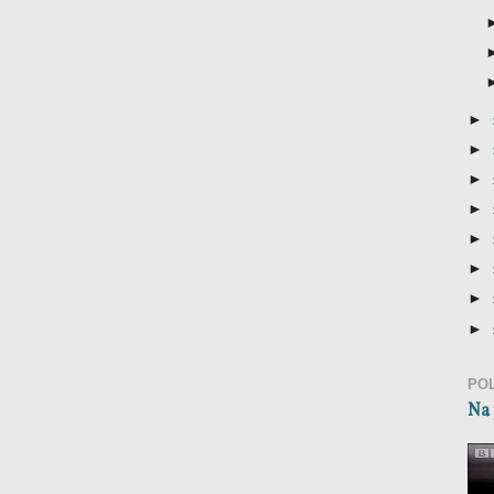
►
►
►
►
►
►
►
►
PO
Na 