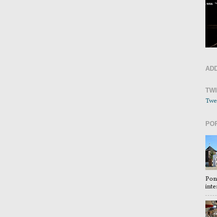
AD
TW
Twe
PO
Pon
inte