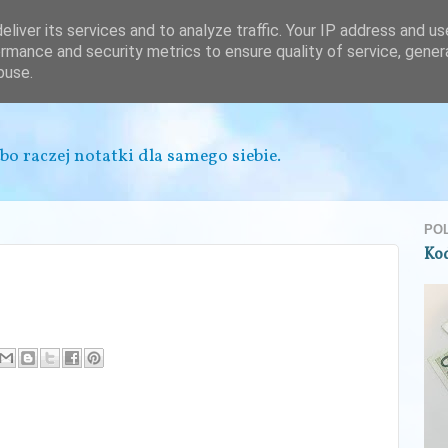
liver its services and to analyze traffic. Your IP address and u
rmance and security metrics to ensure quality of service, gene
buse.
bo raczej notatki dla samego siebie.
PO
Ko