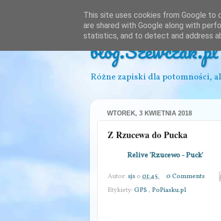
This site uses cookies from Google to de
are shared with Google along with perfo
statistics, and to detect and address a
blog.Szewczak.pl
Różne zapiski dla potomności, al
WTOREK, 3 KWIETNIA 2018
Z Rzucewa do Pucka
Relive 'Rzucewo - Puck'
Autor:
sjs
o
01:45
0 Comments
Etykiety:
GPS
,
PoPiasku.pl