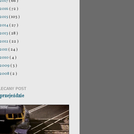
2017
( 66 )
2016
( 72 )
2015
( 103 )
2014
( 27 )
2013
( 28 )
2012
( 22 )
2011
( 24 )
2010
( 4 )
2009
( 3 )
2008
( 2 )
LECANY POST
przejeździe