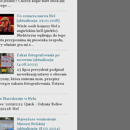
sz jeździć? Chcesz kupić bilet obok już
tego ...
Co oznacza nazwa Hel
[aktualizacja: 29.07.2018]
Wiele osób kojarzy Hel z
angielskim hell (piekło).
Niektórym wędrując do tego
sta przypomina się piosenka zespołu,
y właśnie gra mi z...
Zakaz fotografowania po
nowemu (aktualizacja:
14.08.2025)
23 lipca prezydent podpisał
nowelizację ustawy o obronie
zyzny, która zmienia m.in. przepisy
yczące zakazu fotografowania. Ustawa
e Narodzenie w Helu
ve '20191225: Quick - Gdynia' Relive
191228: Hel'
Najwyższe wzniesienie
Mierzei Helskiej
(aktualizacja: 18.02.2024)