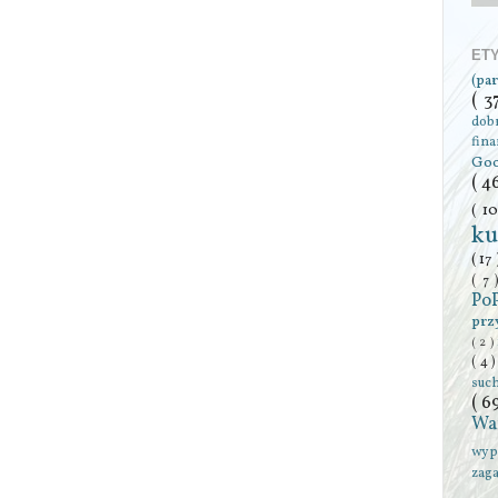
ET
(pa
( 3
dob
fin
Go
( 4
( 1
ku
( 17
( 7
Po
prz
( 2 )
( 4 
suc
( 6
Wa
wyp
zag