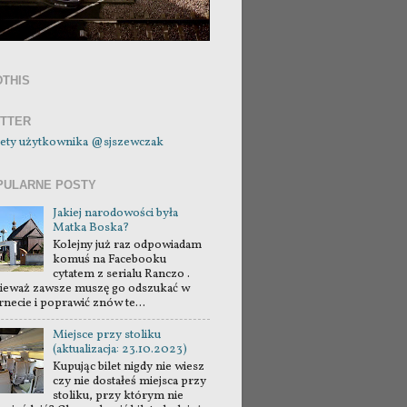
DTHIS
ITTER
ety użytkownika @sjszewczak
PULARNE POSTY
Jakiej narodowości była
Matka Boska?
Kolejny już raz odpowiadam
komuś na Facebooku
cytatem z serialu Ranczo .
ieważ zawsze muszę go odszukać w
rnecie i poprawić znów te...
Miejsce przy stoliku
(aktualizacja: 23.10.2023)
Kupując bilet nigdy nie wiesz
czy nie dostałeś miejsca przy
stoliku, przy którym nie