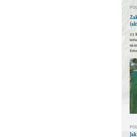
PO
Za
(ak
23 l
ust
m.i
foto
PO
Jak