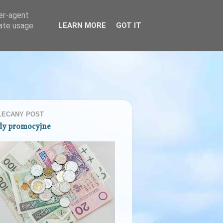
ser-agent
rate usage
LEARN MORE
GOT IT
LECANY POST
dy promocyjne