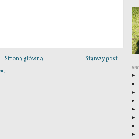
Strona główna
Starszy post
AR
m )
►
►
►
►
►
►
►
►