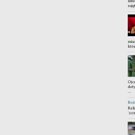
lubi
zaję
mia
któr
Ojc
dot
...
Boż
Reli
'20