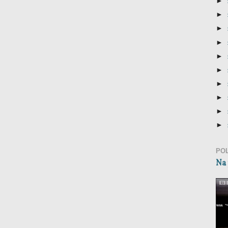
►
►
►
►
►
►
►
►
►
►
PO
Na 