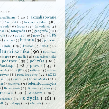
YKIETY
aktualizowane
ra)militarne
( 20 )
7 )
bezpieczeństwo
( 8 )
Android
( 7 )
drony
( 13 )
re rady
( 6 )
dziwadełka
( 4 )
fotografia
( 12 )
geografia
( 10 )
anse
( 6 )
GPS
ogle
( 10 )
gov.pl
( 16 )
góry
( 11 )
6 )
historia
( 34 )
jedzenie
grafika
( 5 )
0 )
kolej
( 19 )
kosmos
( 3 )
KSeF
( 2 )
ltura i sztuka
( 90 )
lotnictwo
 )
mapy
( 17 )
media
( 16 )
nauka i technika
podróże
( 39 )
polityka
( 61 )
 )
Piasku.pl
( 78 )
prawo
( 45 )
yroda
( 10 )
QES
( 9 )
religia
( 15 )
rodzina
rower
( 8 )
ruch drogowy
( 22 )
RX-TX
Social Media
( 12 )
)
sen
( 4 )
skuter
( 6 )
teleinformatyka
survival
( 9 )
har
( 3 )
9 )
tłumaczenia
( 6 )
Ukraina
( 5 )
urbex
( 2 )
rszawa
( 41 )
Windows
( 19 )
z życia
( 161 )
osażenie
( 3 )
zakupy
( 20 )
zdrowie
( 24 )
adki
( 3 )