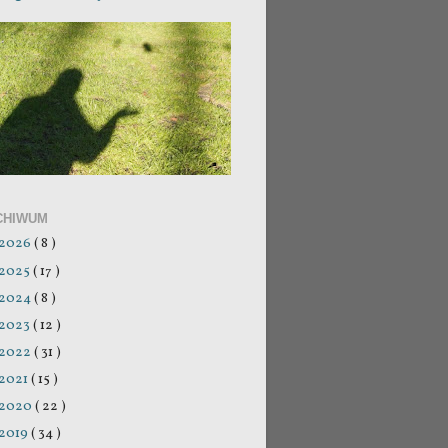
CHIWUM
2026
( 8 )
2025
( 17 )
2024
( 8 )
2023
( 12 )
2022
( 31 )
2021
( 15 )
2020
( 22 )
2019
( 34 )