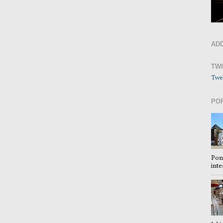
AD
TW
Twe
PO
Pon
inte