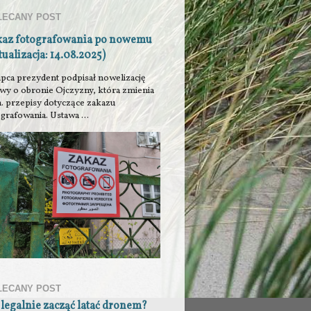
LECANY POST
kaz fotografowania po nowemu
tualizacja: 14.08.2025)
ipca prezydent podpisał nowelizację
awy o obronie Ojczyzny, która zmienia
n. przepisy dotyczące zakazu
grafowania. Ustawa ...
LECANY POST
 legalnie zacząć latać dronem?