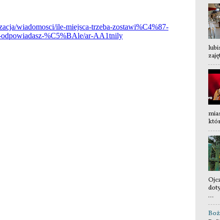
lubi
zaję
mia
któr
Ojc
dot
...
Boż