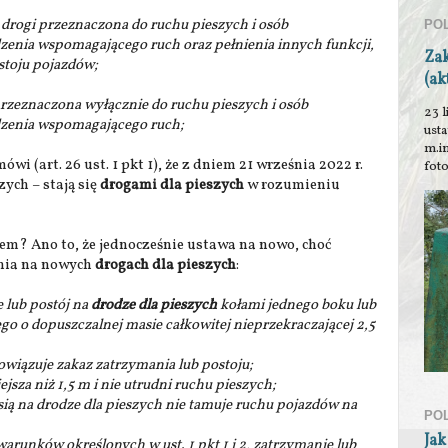
ć drogi przeznaczona do ruchu pieszych i osób
PO
dzenia wspomagającego ruch oraz pełnienia innych funkcji,
Za
stoju pojazdów;
(ak
przeznaczona wyłącznie do ruchu pieszych i osób
23 l
ądzenia wspomagającego ruch;
ust
m.i
i (art. 26 ust. 1 pkt 1), że z dniem 21 września 2022 r.
foto
zych – stają się
drogami dla pieszych
w rozumieniu
em? Ano to, że jednocześnie ustawa na nowo, choć
nia na nowych
drogach dla pieszych
:
e lub postój na
drodze dla pieszych
kołami jednego boku lub
o o dopuszczalnej masie całkowitej nieprzekraczającej 2,5
owiązuje zakaz zatrzymania lub postoju;
ejsza niż 1,5 m i nie utrudni ruchu pieszych;
sią na drodze dla pieszych nie tamuje ruchu pojazdów na
PO
Jak
arunków określonych w ust. 1 pkt 1 i 2, zatrzymanie lub