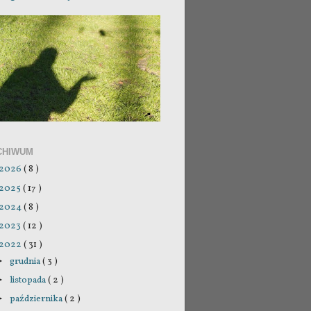
CHIWUM
2026
( 8 )
2025
( 17 )
2024
( 8 )
2023
( 12 )
2022
( 31 )
grudnia
( 3 )
►
listopada
( 2 )
►
października
( 2 )
►