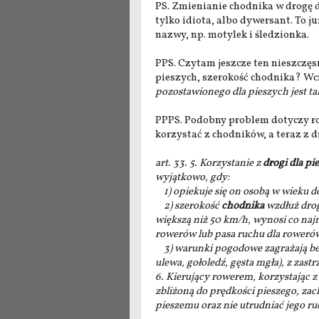
PS. Zmienianie chodnika w drogę 
tylko idiota, albo dywersant. To ju
nazwy, np. motylek i śledzionka.
PPS. Czytam jeszcze ten nieszczęs
pieszych, szerokość chodnika? Wcze
pozostawionego dla pieszych jest tak
PPPS. Podobny problem dotyczy r
korzystać z chodników, a teraz z d
art. 33. 5. Korzystanie z
drogi dla pi
wyjątkowo, gdy:
1) opiekuje się on osobą w wieku d
2) szerokość
chodnika
wzdłuż drog
większą niż 50 km/h, wynosi co najmn
rowerów lub pasa ruchu dla roweró
3) warunki pogodowe zagrażają bez
ulewa, gołoledź, gęsta mgła), z zastr
6. Kierujący rowerem, korzystając z
zbliżoną do prędkości pieszego, za
pieszemu oraz nie utrudniać jego ru