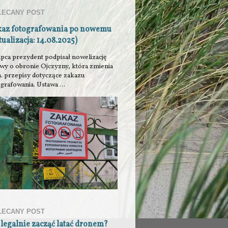
LECANY POST
kaz fotografowania po nowemu
tualizacja: 14.08.2025)
ipca prezydent podpisał nowelizację
awy o obronie Ojczyzny, która zmienia
n. przepisy dotyczące zakazu
grafowania. Ustawa ...
LECANY POST
 legalnie zacząć latać dronem?