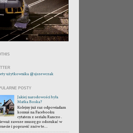
DTHIS
ITTER
ety użytkownika @sjszewczak
PULARNE POSTY
Jakiej narodowości była
Matka Boska?
Kolejny już raz odpowiadam
komuś na Facebooku
cytatem z serialu Ranczo .
ieważ zawsze muszę go odszukać w
rnecie i poprawić znów te...