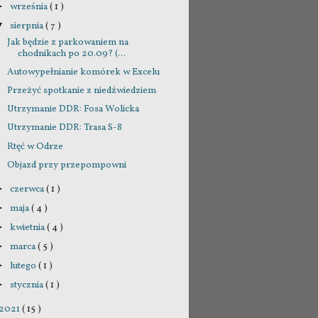
września
( 1 )
►
sierpnia
( 7 )
▼
Jak będzie z parkowaniem na
chodnikach po 20.09? (...
Autowypełnianie komórek w Excelu
Przeżyć spotkanie z niedźwiedziem
Utrzymanie DDR: Fosa Wolicka
Utrzymanie DDR: Trasa S-8
Rtęć w Odrze
Objazd przy przepompowni
czerwca
( 1 )
►
maja
( 4 )
►
kwietnia
( 4 )
►
marca
( 5 )
►
lutego
( 1 )
►
stycznia
( 1 )
►
2021
( 15 )