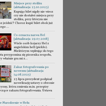
Miejsce przy stoliku
(aktualizacja: 23.10.2023)
Kupując bilet nigdy nie wiesz
czy nie dostałeś miejsca przy
stoliku, przy którym nie
sz jeździć? Chcesz kupić bilet obok już
tego ...
Co oznacza nazwa Hel
[aktualizacja: 29.07.2018]
Wiele osób kojarzy Hel z
angielskim hell (piekło).
Niektórym wędrując do tego
sta przypomina się piosenka zespołu,
y właśnie gra mi z...
Zakaz fotografowania po
nowemu (aktualizacja:
14.08.2025)
23 lipca prezydent podpisał
nowelizację ustawy o obronie
zyzny, która zmienia m.in. przepisy
yczące zakazu fotografowania. Ustawa
e Narodzenie w Helu