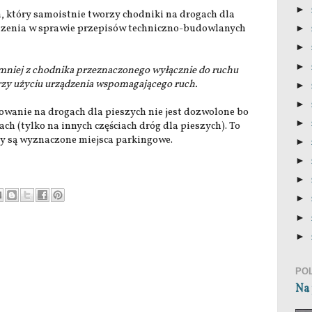
►
, który samoistnie tworzy chodniki na drogach dla
rządzenia w sprawie przepisów techniczno-budowlanych
►
►
►
ajmniej z chodnika przeznaczonego wyłącznie do ruchu
przy użyciu urządzenia wspomagającego ruch.
►
►
rkowanie na drogach dla pieszych nie jest dozwolone bo
►
ch (tylko na innych częściach dróg dla pieszych). To
gdy są wyznaczone miejsca parkingowe.
►
►
►
►
►
►
PO
Na 