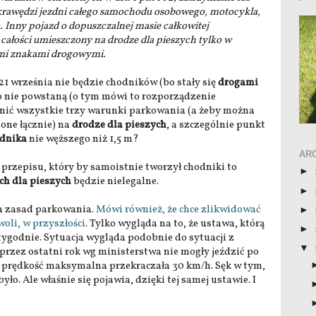
rawędzi jezdni całego samochodu osobowego, motocykla,
Inny pojazd o dopuszczalnej masie całkowitej
 całości umieszczony na drodze dla pieszych tylko w
mi znakami drogowymi.
 21 września nie będzie chodników (bo stały się
drogami
go nie powstaną (o tym mówi to rozporządzenie
łnić wszystkie trzy warunki parkowania (a żeby można
one łącznie) na
drodze dla pieszych
, a szczególnie punkt
dnika
nie węższego niż 1,5 m?
AR
oś przepisu, który by samoistnie tworzył chodniki to
►
ch dla pieszych
będzie nielegalne.
►
a zasad parkowania.
Mówi również, że chce zlikwidować
►
oli, w przyszłości
. Tylko wygląda na to, że ustawa, którą
►
y tygodnie. Sytuacja wygląda podobnie do sytuacji z
▼
przez ostatni rok wg ministerstwa nie mogły jeździć po
 prędkość maksymalna przekraczała 30 km/h. Sęk w tym,
yło. Ale właśnie się pojawia, dzięki tej samej ustawie. I