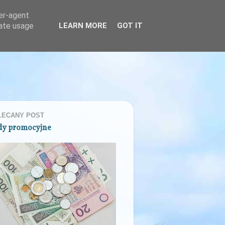
ser-agent
rate usage
LEARN MORE
GOT IT
LECANY POST
dy promocyjne