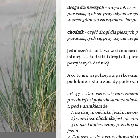
droga dla pieszych
- droga lub częś
poruszających się przy użyciu urzą
w szczególności zatrzymania lub po
chodnik
- część drogi dla pieszych 
poruszających się przy użyciu urz
Jednocześnie ustawa zmieniająca mów
istniejące chodniki i drogi dla pies
powyższych definicji.
A co to ma wspólnego z parkowani
podobnie, ustala zasady parkowa
art. 47. 1. Dopuszcza się zatrzymani
przedniej osi pojazdu samochodoweg
t, pod warunkiem że:
1) na danym odcinku jezdni nie ob
2) szerokość
chodnika
jest nie mni
3) pojazd umieszczony przednią o
jezdni
2. Dopuszcza się, przy zachowaniu w