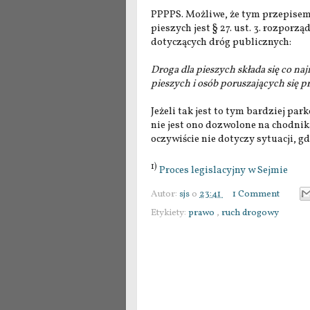
PPPPS. Możliwe, że tym przepisem
pieszych jest § 27. ust. 3. rozpo
dotyczących dróg publicznych:
Droga dla pieszych składa się co n
pieszych i osób poruszających się 
Jeżeli tak jest to tym bardziej pa
nie jest ono dozwolone na chodnika
oczywiście nie dotyczy sytuacji, 
1)
Proces legislacyjny w Sejmie
Autor:
sjs
o
23:41
1 Comment
Etykiety:
prawo
,
ruch drogowy