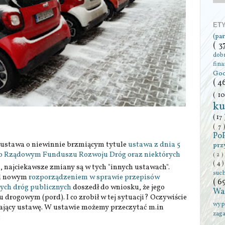
ET
(pa
( 3
dob
fin
Go
( 4
( 1
ku
( 17
( 7
Po
 ustawa o niewinnie brzmiącym tytule
ustawa z dnia 5
prz
y o Rządowym Funduszu Rozwoju Dróg oraz niektórych
( 2 )
( 4 
a, najciekawsze zmiany są w tych "innych ustawach".
suc
ad nowym
rozporządzeniem w sprawie przepisów
( 6
ych dróg publicznych
doszedł do wniosku, że jego
Wa
u drogowym (pord). I co zrobił w tej sytuacji? Oczywiście
wyp
iający ustawę. W ustawie możemy przeczytać m.in
zag
: