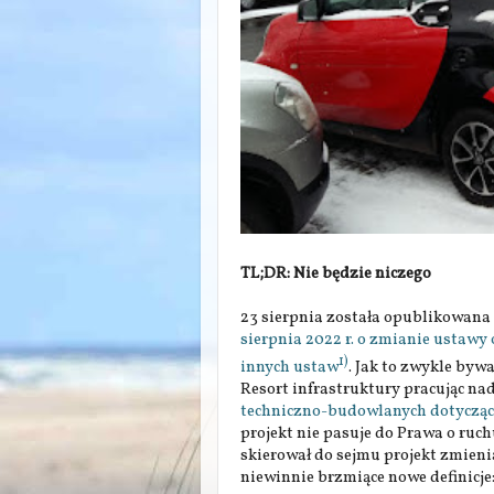
TL;DR: Nie będzie niczego
23 sierpnia została opublikowana
sierpnia 2022 r. o zmianie ustaw
1)
innych ustaw
. Jak to zwykle byw
Resort infrastruktury pracując n
techniczno-budowlanych dotycząc
projekt nie pasuje do Prawa o ruch
skierował do sejmu projekt zmien
niewinnie brzmiące nowe definicje