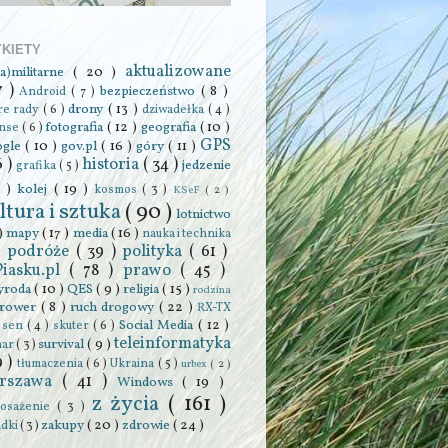
YKIETY
aktualizowane
ra)militarne
( 20 )
7 )
bezpieczeństwo
( 8 )
Android
( 7 )
drony
( 13 )
re rady
( 6 )
dziwadełka
( 4 )
fotografia
( 12 )
geografia
( 10 )
anse
( 6 )
GPS
ogle
( 10 )
gov.pl
( 16 )
góry
( 11 )
6 )
historia
( 34 )
jedzenie
grafika
( 5 )
0 )
kolej
( 19 )
kosmos
( 3 )
KSeF
( 2 )
ltura i sztuka
( 90 )
lotnictwo
 )
mapy
( 17 )
media
( 16 )
nauka i technika
podróże
( 39 )
polityka
( 61 )
 )
Piasku.pl
( 78 )
prawo
( 45 )
yroda
( 10 )
QES
( 9 )
religia
( 15 )
rodzina
rower
( 8 )
ruch drogowy
( 22 )
RX-TX
Social Media
( 12 )
)
sen
( 4 )
skuter
( 6 )
teleinformatyka
survival
( 9 )
har
( 3 )
9 )
tłumaczenia
( 6 )
Ukraina
( 5 )
urbex
( 2 )
rszawa
( 41 )
Windows
( 19 )
z życia
( 161 )
osażenie
( 3 )
zakupy
( 20 )
zdrowie
( 24 )
adki
( 3 )