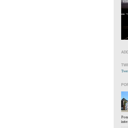
AD
TW
Twe
PO
Pon
inte