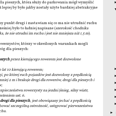
dla pieszych, która służy do parkowania mógł wymyślić
ż lepiej by było jakby zostały użyte bardziej abstrakcyjne
ny punkt drugi i zastawiam się co ma nie utrudnić ruchu
śniej było to ładniej napisane (
szerokość chodnika
a, że nie utrudni im ruchu i jest nie mniejsza niż 1,5 m
).
owerzystów, którzy w określonych warunkach mogli
róg dla pieszych:
eszych
przez kierującego rowerem jest dozwolone
o lat 10 kierującą rowerem;
i, po której ruch pojazdów jest dozwolony z prędkością
iej 2 m i brakuje drogi dla rowerów, drogi dla pieszych i
w;
pieczeństwu rowerzysty na jezdni (śnieg, silny wiatr,
zeżeniem ust. 6.
drogi dla pieszych
, jest obowiązany jechać z prędkością
chować szczególną ostrożność, ustępować pierwszeństwa
chu.
►