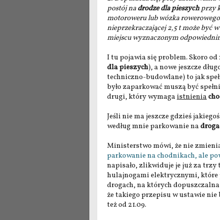
postój na
drodze dla pieszych
przy k
motoroweru lub wózka rowerowego. 
nieprzekraczającej 2,5 t może być w
miejscu wyznaczonym odpowiedni
I tu pojawia się problem. Skoro od
dla pieszych
), a nowe jeszcze dłu
techniczno-budowlane) to jak spe
było zaparkować muszą być spełni
drugi, który wymaga
istnienia
cho
Jeśli nie ma jeszcze gdzieś jakieg
według mnie parkowanie na
droga
Ministerstwo mówi, że nie zmieni
parkowanie na chodnikach, ale pow
napisało, zlikwiduje je już za trz
hulajnogami elektrycznymi, które 
drogach, na których dopuszczalna
że takiego przepisu w ustawie nie b
też od 21.09.