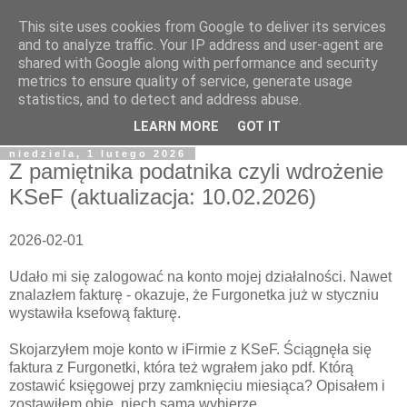
This site uses cookies from Google to deliver its services
blog.Szewczak.pl
and to analyze traffic. Your IP address and user-agent are
shared with Google along with performance and security
metrics to ensure quality of service, generate usage
Różne zapiski dla potomności, albo raczej notatki dla
statistics, and to detect and address abuse.
samego siebie.
LEARN MORE
GOT IT
niedziela, 1 lutego 2026
Z pamiętnika podatnika czyli wdrożenie
KSeF (aktualizacja: 10.02.2026)
2026-02-01
Udało mi się zalogować na konto mojej działalności. Nawet
znalazłem fakturę - okazuje, że Furgonetka już w styczniu
wystawiła ksefową fakturę.
Skojarzyłem moje konto w iFirmie z KSeF. Ściągnęła się
faktura z Furgonetki, która też wgrałem jako pdf. Którą
zostawić księgowej przy zamknięciu miesiąca? Opisałem i
zostawiłem obie, niech sama wybierze.