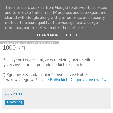
This site uses cookies from Google to deliver its services
blog.Szewczak.pl
and to analyze traffic. Your IP address and user-agent are
shared with Google along with performance and security
metrics to ensure quality of service, generate usage
Różne zapiski dla potomności, albo raczej notatki dla
statistics, and to detect and address abuse.
samego siebie.
LEARN MORE
GOT IT
czwartek, 12 czerwca 2014
1000 km
Policzyłem i wyszło mi, że w niedzielę przeszedłem
tysięczny* kilometr po nadmorskich szlakach.
*) Zgodnie z zasadami określonymi przez Kubę
Terakowskiego w
Poczcie Bałtyckich Długodystansowców
.
sjs
o
20:00
Udostępnij