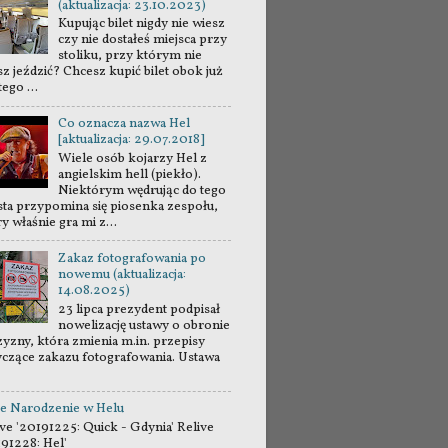
(aktualizacja: 23.10.2023)
Kupując bilet nigdy nie wiesz
czy nie dostałeś miejsca przy
stoliku, przy którym nie
sz jeździć? Chcesz kupić bilet obok już
tego ...
Co oznacza nazwa Hel
[aktualizacja: 29.07.2018]
Wiele osób kojarzy Hel z
angielskim hell (piekło).
Niektórym wędrując do tego
sta przypomina się piosenka zespołu,
y właśnie gra mi z...
Zakaz fotografowania po
nowemu (aktualizacja:
14.08.2025)
23 lipca prezydent podpisał
nowelizację ustawy o obronie
zyzny, która zmienia m.in. przepisy
yczące zakazu fotografowania. Ustawa
e Narodzenie w Helu
ve '20191225: Quick - Gdynia' Relive
191228: Hel'