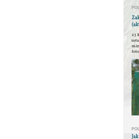
PO
Za
(ak
23 l
ust
m.i
foto
PO
Jak