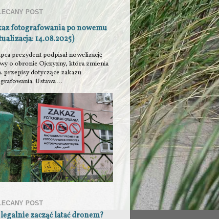
LECANY POST
kaz fotografowania po nowemu
tualizacja: 14.08.2025)
ipca prezydent podpisał nowelizację
awy o obronie Ojczyzny, która zmienia
n. przepisy dotyczące zakazu
grafowania. Ustawa ...
LECANY POST
 legalnie zacząć latać dronem?