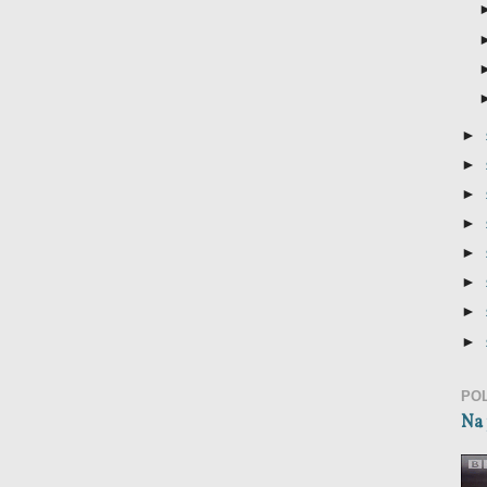
►
►
►
►
►
►
►
►
PO
Na 