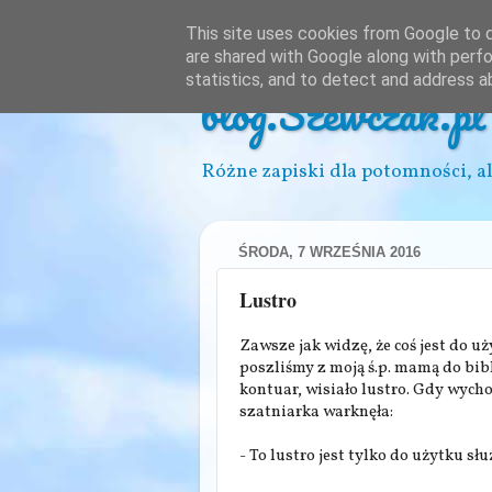
This site uses cookies from Google to de
are shared with Google along with perfo
statistics, and to detect and address a
blog.Szewczak.pl
Różne zapiski dla potomności, al
ŚRODA, 7 WRZEŚNIA 2016
Lustro
Zawsze jak widzę, że coś jest do 
poszliśmy z moją ś.p. mamą do bibl
kontuar, wisiało lustro. Gdy wych
szatniarka warknęła:
- To lustro jest tylko do użytku s