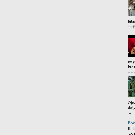
lubi
zaję
mia
któr
Ojc
dot
...
Boż
Reli
'20