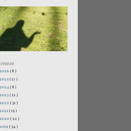
CHIWUM
2026
( 8 )
2025
( 17 )
2024
( 8 )
2023
( 12 )
2022
( 31 )
2021
( 15 )
2020
( 22 )
2019
( 34 )