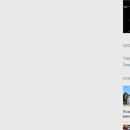
AD
TW
Twe
PO
Pon
inte