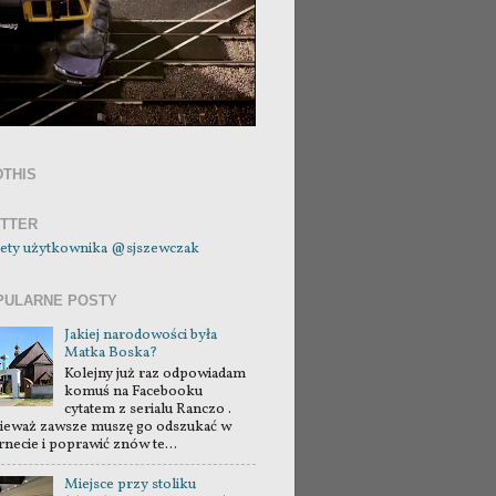
DTHIS
ITTER
ety użytkownika @sjszewczak
PULARNE POSTY
Jakiej narodowości była
Matka Boska?
Kolejny już raz odpowiadam
komuś na Facebooku
cytatem z serialu Ranczo .
ieważ zawsze muszę go odszukać w
rnecie i poprawić znów te...
Miejsce przy stoliku