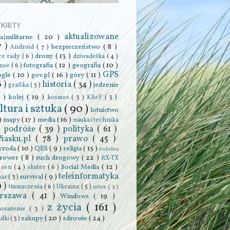
YKIETY
aktualizowane
ra)militarne
( 20 )
7 )
bezpieczeństwo
( 8 )
Android
( 7 )
drony
( 13 )
re rady
( 6 )
dziwadełka
( 4 )
fotografia
( 12 )
geografia
( 10 )
anse
( 6 )
GPS
ogle
( 10 )
gov.pl
( 16 )
góry
( 11 )
6 )
historia
( 34 )
jedzenie
grafika
( 5 )
0 )
kolej
( 19 )
kosmos
( 3 )
KSeF
( 3 )
ltura i sztuka
( 90 )
lotnictwo
 )
mapy
( 17 )
media
( 16 )
nauka i technika
podróże
( 39 )
polityka
( 61 )
 )
Piasku.pl
( 78 )
prawo
( 45 )
yroda
( 10 )
QES
( 9 )
religia
( 15 )
rodzina
rower
( 8 )
ruch drogowy
( 22 )
RX-TX
Social Media
( 12 )
)
sen
( 4 )
skuter
( 6 )
teleinformatyka
survival
( 9 )
har
( 3 )
9 )
tłumaczenia
( 6 )
Ukraina
( 5 )
urbex
( 2 )
rszawa
( 41 )
Windows
( 19 )
z życia
( 161 )
osażenie
( 3 )
zakupy
( 20 )
zdrowie
( 24 )
adki
( 3 )