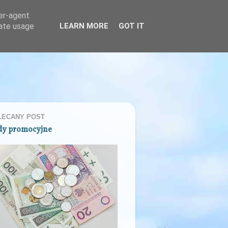
ser-agent
rate usage
LEARN MORE
GOT IT
LECANY POST
dy promocyjne