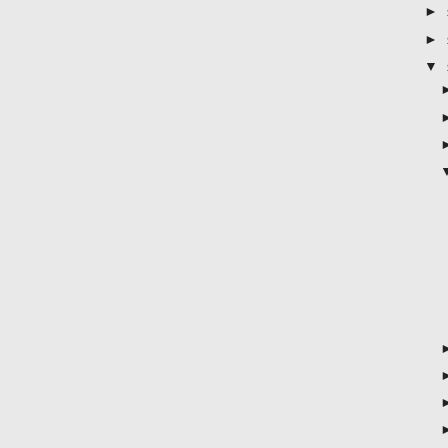
►
►
▼