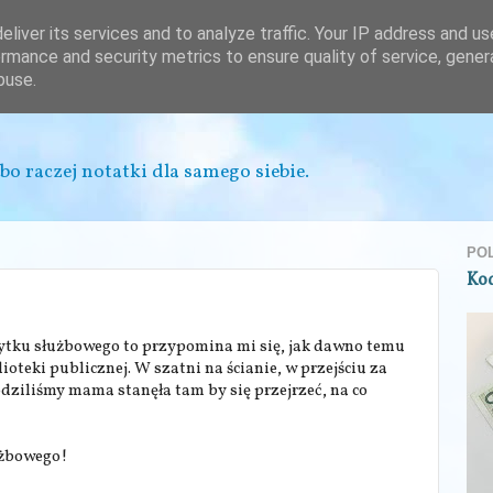
liver its services and to analyze traffic. Your IP address and u
rmance and security metrics to ensure quality of service, gene
buse.
bo raczej notatki dla samego siebie.
PO
Ko
użytku służbowego to przypomina mi się, jak dawno temu
ioteki publicznej. W szatni na ścianie, w przejściu za
odziliśmy mama stanęła tam by się przejrzeć, na co
łużbowego!