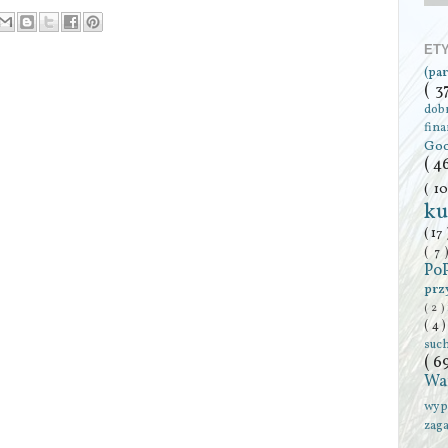
ET
(pa
( 3
dob
fin
Go
( 4
( 1
ku
( 17
( 7
Po
prz
( 2 )
( 4 
suc
( 6
Wa
wyp
zag