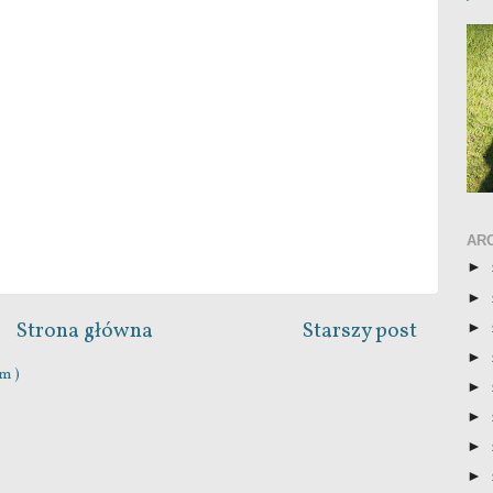
AR
►
►
Strona główna
Starszy post
►
►
m )
►
►
►
►