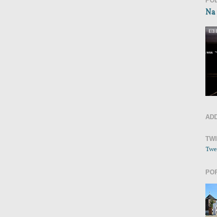
PO
Na 
AD
TW
Twe
PO