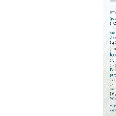
ET
(pa
( 3
dob
fin
Go
( 4
( 1
ku
( 17
( 7
Po
prz
( 2 )
( 4 
suc
( 6
Wa
wyp
zag