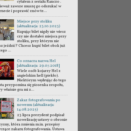
cytatem z serialu Ranczo .
ieważ zawsze muszę go odszukać w
rnecie i poprawić znów te...
Miejsce przy stoliku
(aktualizacja: 23.10.2023)
Kupując bilet nigdy nie wiesz
czy nie dostałeś miejsca przy
stoliku, przy którym nie
sz jeździć? Chcesz kupić bilet obok już
tego ...
Co oznacza nazwa Hel
[aktualizacja: 29.07.2018]
Wiele osób kojarzy Hel z
angielskim hell (piekło).
Niektórym wędrując do tego
sta przypomina się piosenka zespołu,
y właśnie gra mi z...
Zakaz fotografowania po
nowemu (aktualizacja:
14.08.2025)
23 lipca prezydent podpisał
nowelizację ustawy o obronie
zyzny, która zmienia m.in. przepisy
yczące zakazu fotografowania. Ustawa