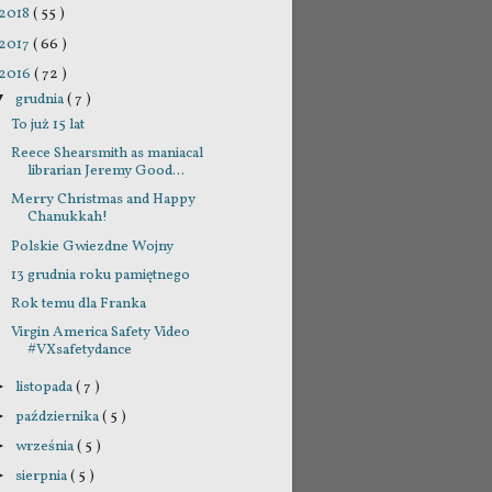
2018
( 55 )
2017
( 66 )
2016
( 72 )
grudnia
( 7 )
▼
To już 15 lat
Reece Shearsmith as maniacal
librarian Jeremy Good...
Merry Christmas and Happy
Chanukkah!
Polskie Gwiezdne Wojny
13 grudnia roku pamiętnego
Rok temu dla Franka
Virgin America Safety Video
#VXsafetydance
listopada
( 7 )
►
października
( 5 )
►
września
( 5 )
►
sierpnia
( 5 )
►