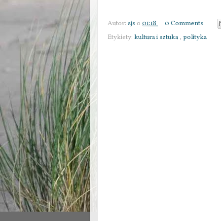
Autor:
sjs
o
01:18
0 Comments
Etykiety:
kultura i sztuka
,
polityka