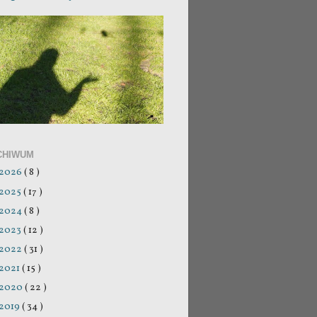
CHIWUM
2026
( 8 )
2025
( 17 )
2024
( 8 )
2023
( 12 )
2022
( 31 )
2021
( 15 )
2020
( 22 )
2019
( 34 )