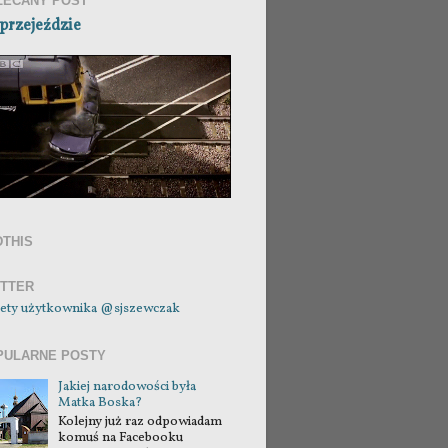
LECANY POST
przejeździe
DTHIS
ITTER
ety użytkownika @sjszewczak
PULARNE POSTY
Jakiej narodowości była
Matka Boska?
Kolejny już raz odpowiadam
komuś na Facebooku