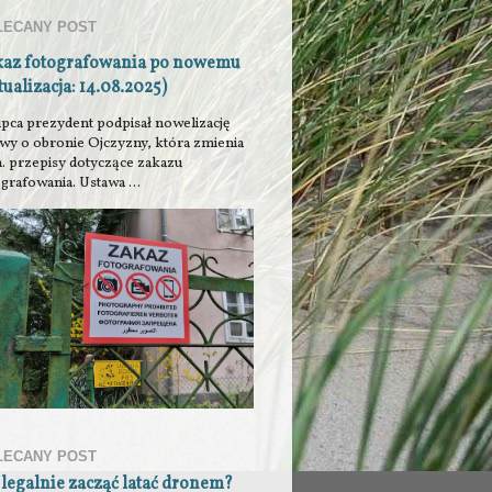
LECANY POST
kaz fotografowania po nowemu
tualizacja: 14.08.2025)
ipca prezydent podpisał nowelizację
awy o obronie Ojczyzny, która zmienia
n. przepisy dotyczące zakazu
grafowania. Ustawa ...
LECANY POST
 legalnie zacząć latać dronem?