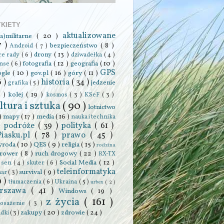
YKIETY
aktualizowane
ra)militarne
( 20 )
7 )
bezpieczeństwo
( 8 )
Android
( 7 )
drony
( 13 )
re rady
( 6 )
dziwadełka
( 4 )
fotografia
( 12 )
geografia
( 10 )
anse
( 6 )
GPS
ogle
( 10 )
gov.pl
( 16 )
góry
( 11 )
6 )
historia
( 34 )
jedzenie
grafika
( 5 )
0 )
kolej
( 19 )
kosmos
( 3 )
KSeF
( 3 )
ltura i sztuka
( 90 )
lotnictwo
 )
mapy
( 17 )
media
( 16 )
nauka i technika
podróże
( 39 )
polityka
( 61 )
 )
Piasku.pl
( 78 )
prawo
( 45 )
yroda
( 10 )
QES
( 9 )
religia
( 15 )
rodzina
rower
( 8 )
ruch drogowy
( 22 )
RX-TX
Social Media
( 12 )
)
sen
( 4 )
skuter
( 6 )
teleinformatyka
survival
( 9 )
har
( 3 )
9 )
tłumaczenia
( 6 )
Ukraina
( 5 )
urbex
( 2 )
rszawa
( 41 )
Windows
( 19 )
z życia
( 161 )
osażenie
( 3 )
zakupy
( 20 )
zdrowie
( 24 )
adki
( 3 )