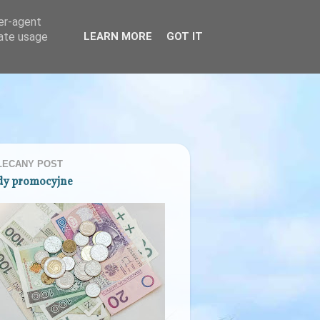
ser-agent
rate usage
LEARN MORE
GOT IT
LECANY POST
dy promocyjne