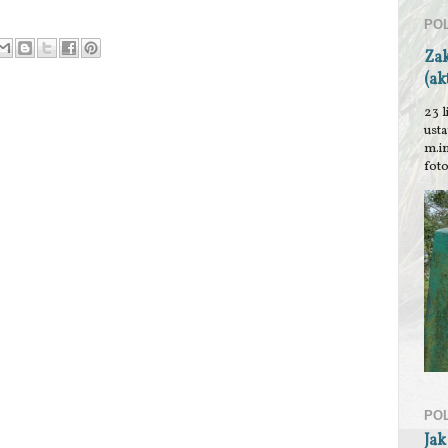
PO
Za
(ak
23 l
ust
m.i
foto
PO
Jak