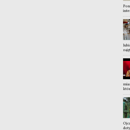
Pon
inte
lubi
zaję
mia
któr
Ojc
dot