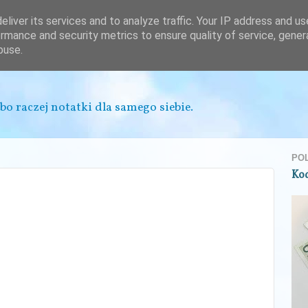
liver its services and to analyze traffic. Your IP address and u
rmance and security metrics to ensure quality of service, gene
buse.
bo raczej notatki dla samego siebie.
PO
Ko