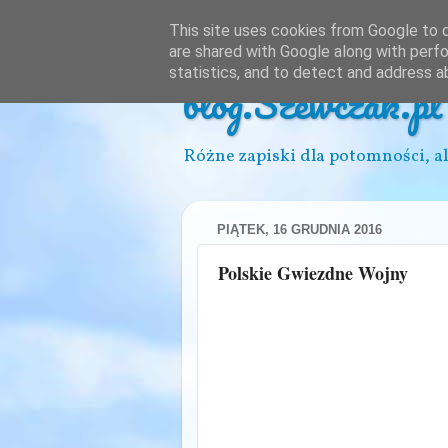
This site uses cookies from Google to de
are shared with Google along with perfo
statistics, and to detect and address a
blog.Szewczak.pl
Różne zapiski dla potomności, al
PIĄTEK, 16 GRUDNIA 2016
Polskie Gwiezdne Wojny