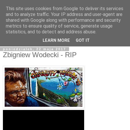
This site uses cookies from Google to deliver its services
blog.Szewczak.pl
and to analyze traffic. Your IP address and user-agent are
shared with Google along with performance and security
metrics to ensure quality of service, generate usage
Różne zapiski dla potomności, albo raczej notatki dla
statistics, and to detect and address abuse.
samego siebie.
LEARN MORE
GOT IT
poniedziałek, 22 maja 2017
Zbigniew Wodecki - RIP