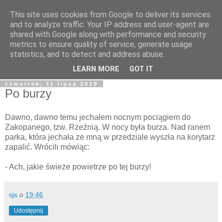
This site uses cookies from Google to deliver its services
blog.Szewczak.pl
and to analyze traffic. Your IP address and user-agent are
shared with Google along with performance and security
metrics to ensure quality of service, generate usage
Różne zapiski dla potomności, albo raczej notatki dla
statistics, and to detect and address abuse.
samego siebie.
LEARN MORE
GOT IT
czwartek, 11 lipca 2019
Po burzy
Dawno, dawno temu jechałem nocnym pociągiem do
Zakopanego, tzw. Rzeźnią. W nocy była burza. Nad ranem
parka, która jechała ze mną w przedziale wyszła na korytarz
zapalić. Wrócili mówiąc:
- Ach, jakie świeże powietrze po tej burzy!
sjs
o
19:46
Udostępnij